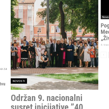
Novo
Pog
Međ
„Živ
4. tra
na za
NOVOSTI
itvu
Održan 9. nacionalni
susret inicijative ”40