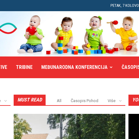
PETAK, 7 KOLOVO
TIVE
TRIBINE
MEĐUNARODNA KONFERENCIJA
ČASOPI
MUST READ
YO
e
All
Časopis Pohod
Više