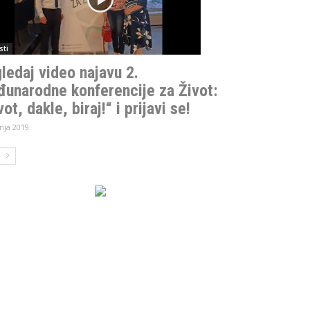
sti
ledaj video najavu 2.
unarodne konferencije za Život:
ot, dakle, biraj!“ i prijavi se!
vnja 2019.