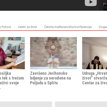
s Pohod
Centri za život
Četvrta međunarodna konferencija
Događ
siljka
Završeno Jerihonsko
Udruga „Hrva
a tek s trećom
bdjenje za nerođene na
život“ otvoril
oživi svoje
Poljudu u Splitu
Centar za živ
.