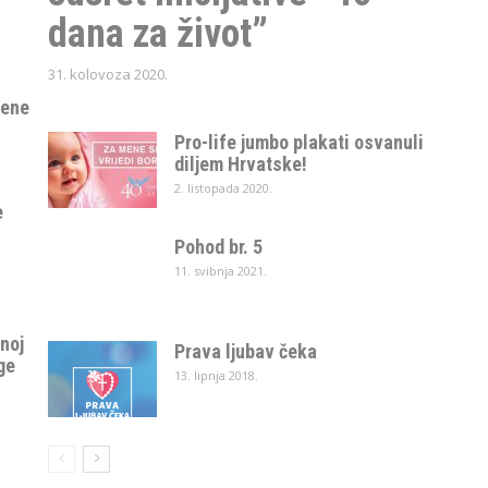
dana za život”
31. kolovoza 2020.
đene
Pro-life jumbo plakati osvanuli
diljem Hrvatske!
2. listopada 2020.
e
Pohod br. 5
11. svibnja 2021.
čnoj
Prava ljubav čeka
ge
13. lipnja 2018.