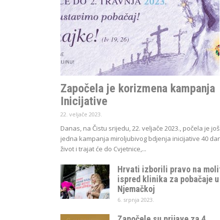
Započela je korizmena kampanja
Inicijative
22. veljače 2023.
Danas, na Čistu srijedu, 22. veljače 2023., počela je još
jedna kampanja miroljubivog bdjenja inicijative 40 da
život i trajat će do Cvjetnice,...
Hrvati izborili pravo na mol
ispred klinika za pobačaje u
Njemačkoj
6. srpnja 2023.
Započele su prijave za 4.