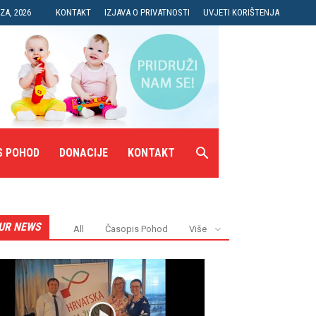
ZA, 2026
KONTAKT
IZJAVA O PRIVATNOSTI
UVJETI KORIŠTENJA
S POHOD
DONACIJE
KONTAKT
UR NEWS
All
Časopis Pohod
Više