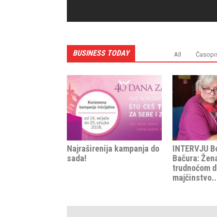
BUSINESS TODAY
All
Časopi
Najraširenija kampanja do
INTERVJU Bo
sada!
Bačura: Žen
trudnoćom d
majčinstvo..