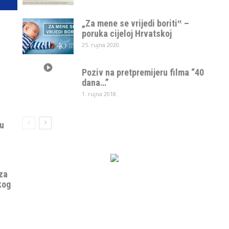
„Za mene se vrijedi boriti‟ –
poruka cijeloj Hrvatskoj
25. rujna 2020.
Poziv na pretpremijeru filma “40
dana…”
1. rujna 2018.
 u
za
kog