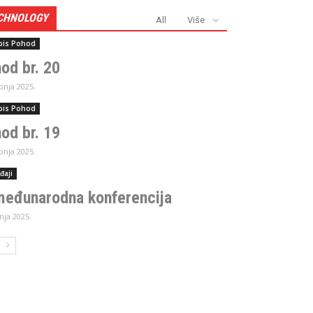
CHNOLOGY
All
Više
pis Pohod
od br. 20
ibnja 2025.
pis Pohod
od br. 19
ibnja 2025.
đaji
međunarodna konferencija
vnja 2025.