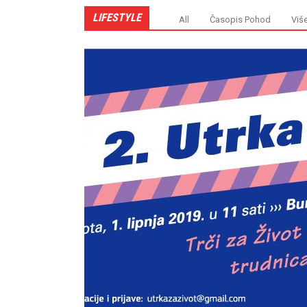
LIFESTYLE
All
Časopis Pohod
Viš