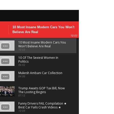
10 Most Insane Modern Cars You Won't
Believe Are Real
10:03
10 Most Insane Modern Cars You
Won't Believe Are Real
10:03
10 Of The Sexiest Women In
Politics
06:02
Mukesh Ambani Car Collection
04:06
Trump Awaits GOP Tax Bill, Now
The Looting Begins
07:12
Funny Drivers FAIL Compilation ★
Best Car Fails Crash Videos ★
2017 FailCity
10:09