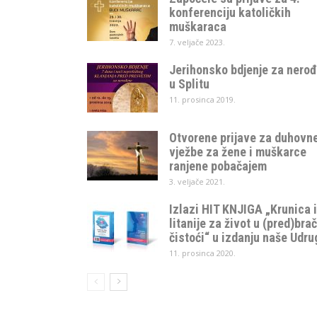
konferenciju katoličkih
muškaraca
7. veljače 2023.
Jerihonsko bdjenje za nero
u Splitu
11. prosinca 2019.
Otvorene prijave za duhovn
vježbe za žene i muškarce
ranjene pobačajem
3. veljače 2021.
Izlazi HIT KNJIGA „Krunica i
litanije za život u (pred)bra
čistoći“ u izdanju naše Udru
11. prosinca 2020.