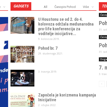
GADGETS
TE
e
All
Časopis Pohod
Više
Časo
U Houstonu se od 2. do 4.
Poh
kolovoza održala međunarodna
pro-life konferencija za
31. sv
voditelje inicijative...
Časo
9. kolovoza 2019.
Poh
Pohod br. 7
31. sv
29. studenoga 2021.
Doga
7. 
3. travnja 2019.
3. tra
Započela je korizmena kampanja
Inicijative
2. ožujka 2022.