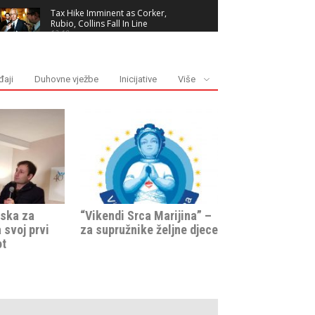
Tax Hike Imminent as Corker,
Rubio, Collins Fall In Line
12:19
5 Most Expensive Abandoned
CARS
04:09
aji
Duhovne vježbe
Inicijative
Više
tska za
“Vikendi Srca Marijina” –
a svoj prvi
za supružnike željne djece
ot