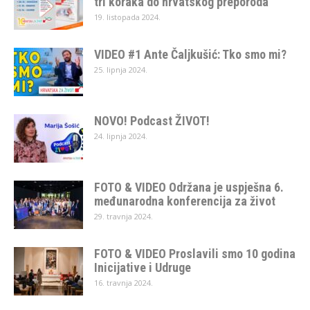
tri koraka do hrvatskog preporoda”
19. listopada 2024.
VIDEO #1 Ante Čaljkušić: Tko smo mi?
25. lipnja 2024.
NOVO! Podcast ŽIVOT!
24. lipnja 2024.
FOTO & VIDEO Održana je uspješna 6.
međunarodna konferencija za život
29. travnja 2024.
FOTO & VIDEO Proslavili smo 10 godina
Inicijative i Udruge
16. travnja 2024.