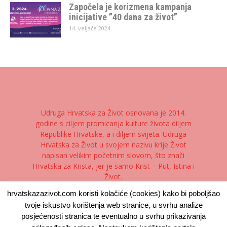
Započela je korizmena kampanja
inicijative ”40 dana za život”
14. veljače 2024.
Udruga Hrvatska za Život osnovana je 2014.
godine s ciljem promicanja kulture života diljem
Republike Hrvatske, a i diljem svijeta. Udruga
Hrvatska za Život u svojem nazivu krije Život
napisan velikim početnim slovom, što znači
Hrvatska za Krista, jer je samo Krist – Put, Istina i
Život.
hrvatskazazivot.com koristi kolačiće (cookies) kako bi poboljšao
Kontaktirajte nas:
kontakt@hrvatskazazivot.com
tvoje iskustvo korištenja web stranice, u svrhu analize
posjećenosti stranica te eventualno u svrhu prikazivanja