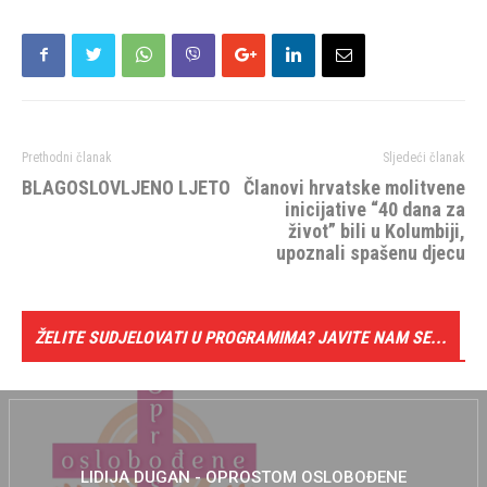
Prethodni članak
Sljedeći članak
BLAGOSLOVLJENO LJETO
Članovi hrvatske molitvene
inicijative “40 dana za
život” bili u Kolumbiji,
upoznali spašenu djecu
ŽELITE SUDJELOVATI U PROGRAMIMA? JAVITE NAM SE...
LIDIJA DUGAN - OPROSTOM OSLOBOĐENE