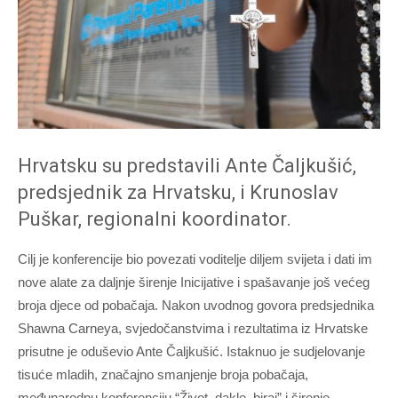
Hrvatsku su predstavili Ante Čaljkušić,
predsjednik za Hrvatsku, i Krunoslav
Puškar, regionalni koordinator.
Cilj je konferencije bio povezati voditelje diljem svijeta i dati im
nove alate za daljnje širenje Inicijative i spašavanje još većeg
broja djece od pobačaja. Nakon uvodnog govora predsjednika
Shawna Carneya, svjedočanstvima i rezultatima iz Hrvatske
prisutne je oduševio Ante Čaljkušić. Istaknuo je sudjelovanje
tisuće mladih, značajno smanjenje broja pobačaja,
međunarodnu konferenciju “Život, dakle, biraj” i širenje