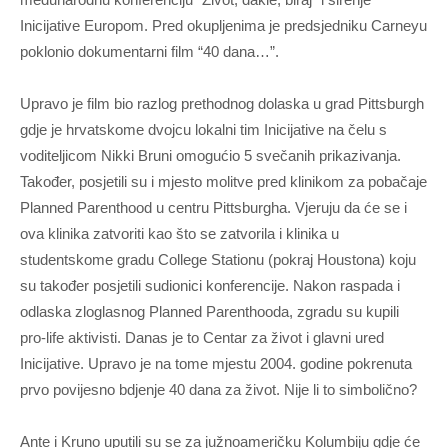
Inicijative Europom. Pred okupljenima je predsjedniku Carneyu
poklonio dokumentarni film “40 dana…”.
Upravo je film bio razlog prethodnog dolaska u grad Pittsburgh
gdje je hrvatskome dvojcu lokalni tim Inicijative na čelu s
voditeljicom Nikki Bruni omogućio 5 svečanih prikazivanja.
Također, posjetili su i mjesto molitve pred klinikom za pobačaje
Planned Parenthood u centru Pittsburgha. Vjeruju da će se i
ova klinika zatvoriti kao što se zatvorila i klinika u
studentskome gradu College Stationu (pokraj Houstona) koju
su također posjetili sudionici konferencije. Nakon raspada i
odlaska zloglasnog Planned Parenthooda, zgradu su kupili
pro-life aktivisti. Danas je to Centar za život i glavni ured
Inicijative. Upravo je na tome mjestu 2004. godine pokrenuta
prvo povijesno bdjenje 40 dana za život. Nije li to simbolično?
Ante i Kruno uputili su se za južnoameričku Kolumbiju gdje će