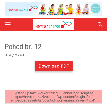
Pohod br. 12
1. veljače 2023.
Download PDF
Setting up fake worker failed: "Cannot load script at:
https://hrvatskazazivot.com/wp-content/plugins/pdf-
embedder/assets/js/pdfjs/pdf.worker.min.js?ver=4.6.4".