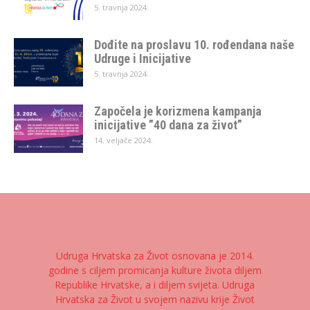
5. travnja 2024.
Dođite na proslavu 10. rođendana naše
Udruge i Inicijative
5. travnja 2024.
Započela je korizmena kampanja
inicijative ”40 dana za život”
14. veljače 2024.
Udruga Hrvatska za Život osnovana je 2014.
godine s ciljem promicanja kulture života diljem
Republike Hrvatske, a i diljem svijeta. Udruga
Hrvatska za Život u svojem nazivu krije Život