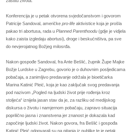
zaštitu života.
Konferencija je u petak otvorena svjedočanstvom i govorom
Patricije Sandoval, američke
pro-life
aktivistice koja je prošla
pakao tri abortusa, rada u
Planned Parenthoodu
(gdje je vidjela
kako zaista izgledaju abortusi), droge i beskućništva, pa sve
do nevjerojatnog Božjeg milosrđa.
Nakon gospođe Sandoval, fra Ante Bešlić, župnik Župe Majke
Božje Lurdske u Zagrebu, govorio je o duhovnim posljedicama
pobačaja, a zanimljivo predavanje održala je bioetičarka
Marina Katinić Pleić, koja je kao zaključak svog predavanja
pod nazivom „Pogled na ljudski život prije rođenja kroz
stoljeća“ iznijela jasan stav da je, za razliku od medijskog
diskursa o životu i namjernom pobačaju, zapravo situacija
poprilično jasna i znanstvena jer znanost je dokazala kad
započinje ljudski život. Nakon govora, fra Bešlić i gospođa
Katinić Pleić odgovarali su na pitanja iz publike te je petak