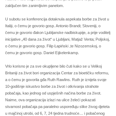
zaključen tim zanimljivim panelom.
U subotu se konferencija dotaknula aspekata borbe za život u
Italiji, o čemu je govorio gosp. Antonio Brandi; Sloveniji, o
čemu je govorio đakon Ljubljanske nadbiskupije, a prije voditelj
inicijative „40 dana za život“ u Ljubljani, Matjaž Venta; Poljskoj,
o čemu je govorio gosp. Filip Łapiński ,te Nizozemskoj, o
čemu je govorio gosp. Daniel Eijkelenkamp.
Vrlo korisno je za sve okupljene bilo čuti kako se u Velikoj
Britaniji za život bori organizacija Centar za bioetičku reformu,
a o čemu je govorila gđa Ruth Rawlins. Ruth je iznijela svoje
10-godišnje iskustvo borbe za život i otkrivanja strahote
pobačaja, kao jednog od uspješnih načina borbe za život.
Naime, ova organizacija izlazi na ulice želeći pokazati
stvarnost pobačaja pa paralelno uspoređuju slike živog djeteta
u majčinoj utrobi, od 6, 7, 24 tjedna trudnoće… i pobačenog