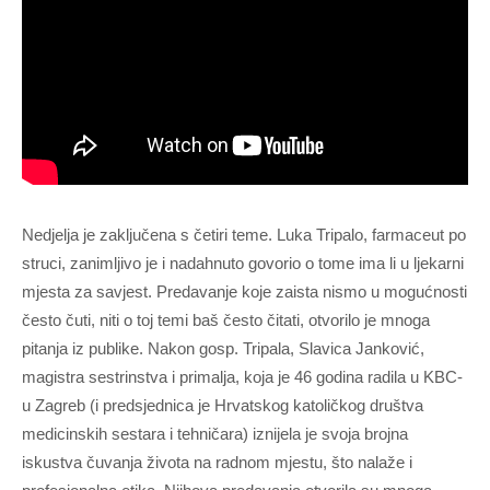
Nedjelja je zaključena s četiri teme. Luka Tripalo, farmaceut po
struci, zanimljivo je i nadahnuto govorio o tome ima li u ljekarni
mjesta za savjest. Predavanje koje zaista nismo u mogućnosti
često čuti, niti o toj temi baš često čitati, otvorilo je mnoga
pitanja iz publike. Nakon gosp. Tripala, Slavica Janković,
magistra sestrinstva i primalja, koja je 46 godina radila u KBC-
u Zagreb (i predsjednica je Hrvatskog katoličkog društva
medicinskih sestara i tehničara) iznijela je svoja brojna
iskustva čuvanja života na radnom mjestu, što nalaže i