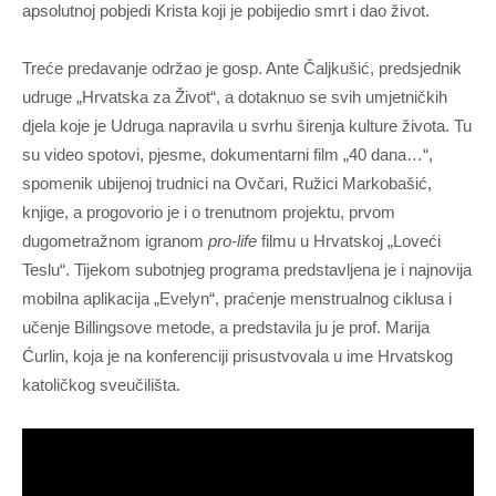
apsolutnoj pobjedi Krista koji je pobijedio smrt i dao život.
Treće predavanje održao je gosp. Ante Čaljkušić, predsjednik
udruge „Hrvatska za Život“, a dotaknuo se svih umjetničkih
djela koje je Udruga napravila u svrhu širenja kulture života. Tu
su video spotovi, pjesme, dokumentarni film „40 dana…“,
spomenik ubijenoj trudnici na Ovčari, Ružici Markobašić,
knjige, a progovorio je i o trenutnom projektu, prvom
dugometražnom igranom
pro-life
filmu u Hrvatskoj „Loveći
Teslu“. Tijekom subotnjeg programa predstavljena je i najnovija
mobilna aplikacija „Evelyn“, praćenje menstrualnog ciklusa i
učenje Billingsove metode, a predstavila ju je prof. Marija
Ćurlin, koja je na konferenciji prisustvovala u ime Hrvatskog
katoličkog sveučilišta.