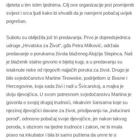
djeteta u tim istim tjednima. Cilj ove organizacije jest promijeniti
svijest i srca ljudi kako bi shvatili da je namjerni pobačaj uvijek
pogrešan.
Subotu su obilježila još tri predavanja. Prvo je dopredsjednica
udruge „Hrvatska za Život“, gđa Petra Milković, održala
predavanje o porukama života blaženog Alojzija Stepinca. Naš
je blaženik stalno govorio o bijeloj kugi, a u predavanju su
istaknute neke od njegovih najjačih poruka za život. Drugo je
bilo svjedočanstvo Martine Tinowske, podrijetlom iz Bosne i
Hercegovine, koja sada živi i radi u Švicarskoj, a majka je
dviju djevojčica. U svom potresnom svjedočanstvu Martina je
govorila o svojoj drugoj trudnoći, nikakvim šansama koje su
njezinoj djevojčici davane za život, prisiljavanju na „inducirani
porod“, odnosno pobačaj svoje djevojčice, jer nakon takvog
poroda, s obzirom na tjedne trudnoće i zakon, ne bi imala
pravo na inkubator i bila bi samo puštena da umre te o