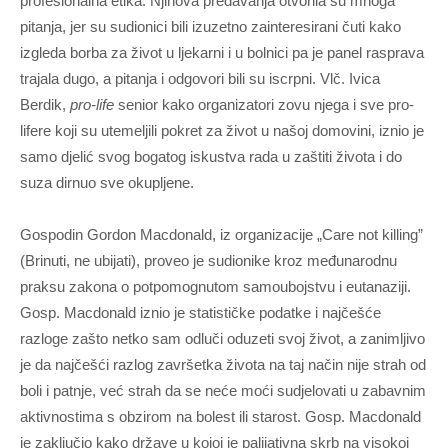
profesionalna etika. Njihova predavanja otvorila su mnoga
pitanja, jer su sudionici bili izuzetno zainteresirani čuti kako
izgleda borba za život u ljekarni i u bolnici pa je panel rasprava
trajala dugo, a pitanja i odgovori bili su iscrpni. Vlč. Ivica
Berdik,
pro-life
senior kako organizatori zovu njega i sve pro-
lifere koji su utemeljili pokret za život u našoj domovini, iznio je
samo djelić svog bogatog iskustva rada u zaštiti života i do
suza dirnuo sve okupljene.
Gospodin Gordon Macdonald, iz organizacije „Care not killing”
(Brinuti, ne ubijati), proveo je sudionike kroz međunarodnu
praksu zakona o potpomognutom samoubojstvu i eutanaziji.
Gosp. Macdonald iznio je statističke podatke i najčešće
razloge zašto netko sam odluči oduzeti svoj život, a zanimljivo
je da najčešći razlog završetka života na taj način nije strah od
boli i patnje, već strah da se neće moći sudjelovati u zabavnim
aktivnostima s obzirom na bolest ili starost. Gosp. Macdonald
je zaključio kako države u kojoj je palijativna skrb na visokoj