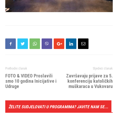
Prethodni članak
Sljedeći članak
FOTO & VIDEO Proslavili
Završavaju prijave za 5.
smo 10 godina Inicijative i
konferenciju katoličkih
Udruge
muškaraca u Vukovaru
ŽELITE SUDJELOVATI U PROGRAMIMA? JAVITE NAM SE...