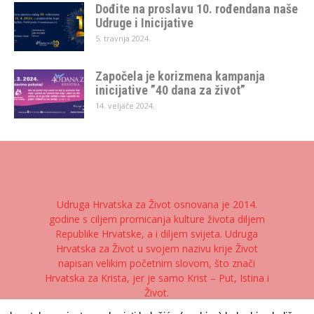
Dođite na proslavu 10. rođendana naše
Udruge i Inicijative
5. travnja 2024.
Započela je korizmena kampanja
inicijative ”40 dana za život”
14. veljače 2024.
Udruga Hrvatska za Život osnovana je 2014.
godine s ciljem promicanja kulture života diljem
Republike Hrvatske, a i diljem svijeta. Udruga
Hrvatska za Život u svojem nazivu krije Život
napisan velikim početnim slovom, što znači
Hrvatska za Krista, jer je samo Krist – Put, Istina i
Život.