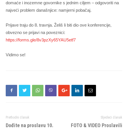
domaće i inozemne govornike s jednim ciljem – odgovoriti na
najveći problem današnjice: namjerni pobačaj.
Prijave traju do 8. travnja. Želiš li biti dio ove konferencije,
obvezno se prijavi na poveznici:
https://forms.gle/8v3pzXy65YAU5etf7
Vidimo se!
Prethodni članak
Sljedeći članak
Dođite na proslavu 10.
FOTO & VIDEO Proslavili