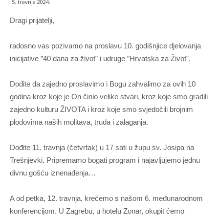
5. travnja 2024.
Dragi prijatelji,
radosno vas pozivamo na proslavu 10. godišnjice djelovanja
inicijative ”40 dana za život” i udruge ”Hrvatska za Život”.
Dođite da zajedno proslavimo i Bogu zahvalimo za ovih 10
godina kroz koje je On činio velike stvari, kroz koje smo gradili
zajedno kulturu ŽIVOTA i kroz koje smo svjedočili brojnim
plodovima naših molitava, truda i zalaganja.
Dođite 11. travnja (četvrtak) u 17 sati u župu sv. Josipa na
Trešnjevki. Pripremamo bogati program i najavljujemo jednu
divnu gošću iznenađenja…
A od petka, 12. travnja, krećemo s našom 6. međunarodnom
konferencijom. U Zagrebu, u hotelu Zonar, okupit ćemo