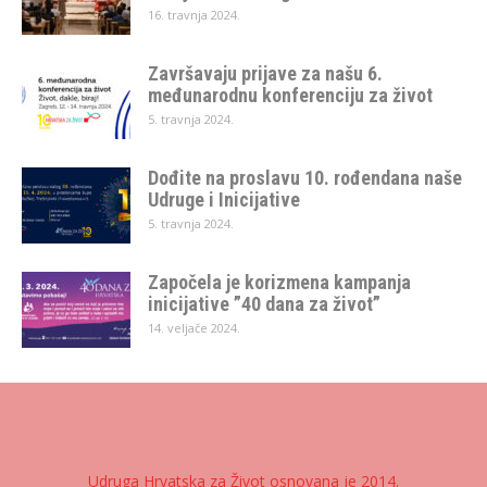
16. travnja 2024.
Završavaju prijave za našu 6.
međunarodnu konferenciju za život
5. travnja 2024.
Dođite na proslavu 10. rođendana naše
Udruge i Inicijative
5. travnja 2024.
Započela je korizmena kampanja
inicijative ”40 dana za život”
14. veljače 2024.
Udruga Hrvatska za Život osnovana je 2014.