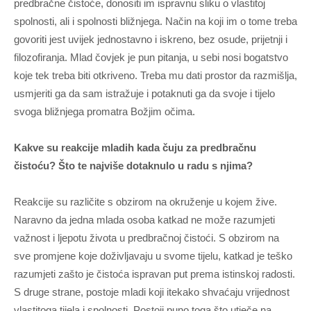
predbračne čistoće, donositi im ispravnu sliku o vlastitoj
spolnosti, ali i spolnosti bližnjega. Način na koji im o tome treba
govoriti jest uvijek jednostavno i iskreno, bez osude, prijetnji i
filozofiranja. Mlad čovjek je pun pitanja, u sebi nosi bogatstvo
koje tek treba biti otkriveno. Treba mu dati prostor da razmišlja,
usmjeriti ga da sam istražuje i potaknuti ga da svoje i tijelo
svoga bližnjega promatra Božjim očima.
Kakve su reakcije mladih kada čuju za predbračnu
čistoću? Što te najviše dotaknulo u radu s njima?
Reakcije su različite s obzirom na okruženje u kojem žive.
Naravno da jedna mlada osoba katkad ne može razumjeti
važnost i ljepotu života u predbračnoj čistoći. S obzirom na
sve promjene koje doživljavaju u svome tijelu, katkad je teško
razumjeti zašto je čistoća ispravan put prema istinskoj radosti.
S druge strane, postoje mladi koji itekako shvaćaju vrijednost
vlastitoga tijela i spolnosti. Postoji puno toga što utječe na