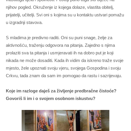
njihov pogled. Okruženje iz kojega dolaze, vlastita obitelj,
prijatelji, učitelji. Svi oni s kojima su u kontaktu ustvari pomažu
u izgradnji stavova.
S mladima je predivno raditi. Oni su puni snage, želje za
aktivnošću, traženju odgovora na pitanja. Zajedno s njima
prolaziti sva ta pitanja i usmjeravati ih na dobro put je koji
nikada ne može dosaditi. Kada ih vidim da iskreno traže svoje
mjesto, žele upoznati svoju vjeru, svojega Gospodina i svoju
Crkvu, tada znam da sam im pomogao da rastu i sazrijevaju.
Koje im razloge daješ za življenje predbračne čistoće?
Govoriš li im i o svojem osobnom iskustvu?