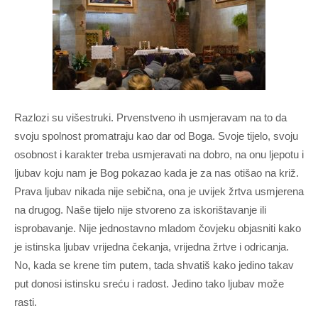
Razlozi su višestruki. Prvenstveno ih usmjeravam na to da
svoju spolnost promatraju kao dar od Boga. Svoje tijelo, svoju
osobnost i karakter treba usmjeravati na dobro, na onu ljepotu i
ljubav koju nam je Bog pokazao kada je za nas otišao na križ.
Prava ljubav nikada nije sebična, ona je uvijek žrtva usmjerena
na drugog. Naše tijelo nije stvoreno za iskorištavanje ili
isprobavanje. Nije jednostavno mladom čovjeku objasniti kako
je istinska ljubav vrijedna čekanja, vrijedna žrtve i odricanja.
No, kada se krene tim putem, tada shvatiš kako jedino takav
put donosi istinsku sreću i radost. Jedino tako ljubav može
rasti.