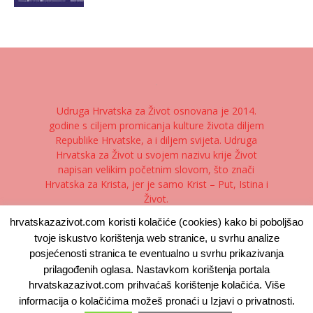
Udruga Hrvatska za Život osnovana je 2014.
godine s ciljem promicanja kulture života diljem
Republike Hrvatske, a i diljem svijeta. Udruga
Hrvatska za Život u svojem nazivu krije Život
napisan velikim početnim slovom, što znači
Hrvatska za Krista, jer je samo Krist – Put, Istina i
Život.
hrvatskazazivot.com koristi kolačiće (cookies) kako bi poboljšao
Kontaktirajte nas:
kontakt@hrvatskazazivot.com
tvoje iskustvo korištenja web stranice, u svrhu analize
posjećenosti stranica te eventualno u svrhu prikazivanja
prilagođenih oglasa. Nastavkom korištenja portala
hrvatskazazivot.com prihvaćaš korištenje kolačića. Više
Kontakt
Izjava o privatnosti
Uvjeti korištenja
informacija o kolačićima možeš pronaći u Izjavi o privatnosti.