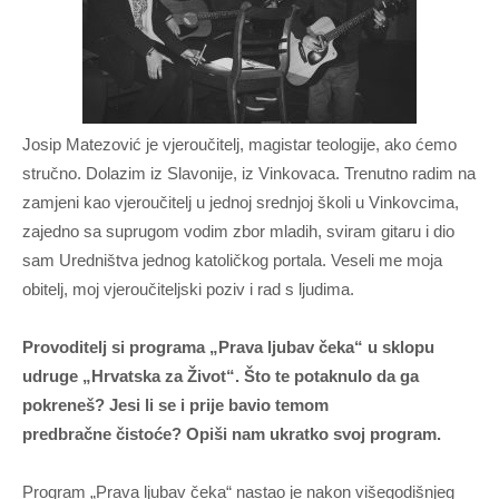
Josip Matezović je vjeroučitelj, magistar teologije, ako ćemo
stručno. Dolazim iz Slavonije, iz Vinkovaca. Trenutno radim na
zamjeni kao vjeroučitelj u jednoj srednjoj školi u Vinkovcima,
zajedno sa suprugom vodim zbor mladih, sviram gitaru i dio
sam Uredništva jednog katoličkog portala. Veseli me moja
obitelj, moj vjeroučiteljski poziv i rad s ljudima.
Provoditelj si programa „Prava ljubav čeka“ u sklopu
udruge „Hrvatska za Život“. Što te potaknulo da ga
pokreneš? Jesi li se i prije bavio temom
predbračne
čistoće? Opiši nam ukratko svoj program.
Program „Prava ljubav čeka“ nastao je nakon višegodišnjeg