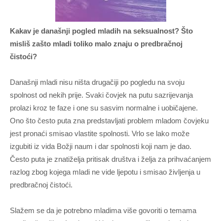
Kakav je današnji pogled mladih na seksualnost? Što
misliš zašto mladi toliko malo znaju o predbračnoj
čistoći?
Današnji mladi nisu ništa drugačiji po pogledu na svoju
spolnost od nekih prije. Svaki čovjek na putu sazrijevanja
prolazi kroz te faze i one su sasvim normalne i uobičajene.
Ono što često puta zna predstavljati problem mladom čovjeku
jest pronaći smisao vlastite spolnosti. Vrlo se lako može
izgubiti iz vida Božji naum i dar spolnosti koji nam je dao.
Često puta je znatiželja pritisak društva i želja za prihvaćanjem
razlog zbog kojega mladi ne vide ljepotu i smisao življenja u
predbračnoj čistoći.
Slažem se da je potrebno mladima više govoriti o temama