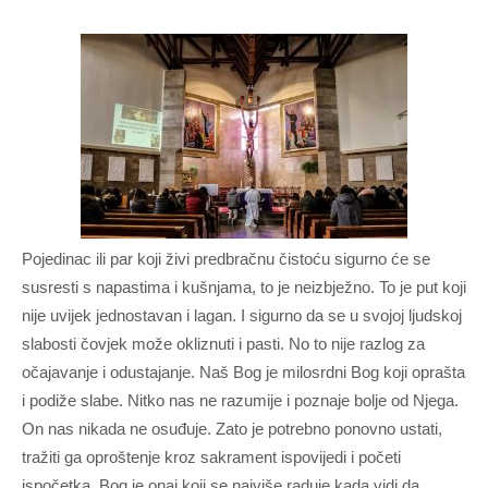
Pojedinac ili par koji živi predbračnu čistoću sigurno će se
susresti s napastima i kušnjama, to je neizbježno. To je put koji
nije uvijek jednostavan i lagan. I sigurno da se u svojoj ljudskoj
slabosti čovjek može okliznuti i pasti. No to nije razlog za
očajavanje i odustajanje. Naš Bog je milosrdni Bog koji oprašta
i podiže slabe. Nitko nas ne razumije i poznaje bolje od Njega.
On nas nikada ne osuđuje. Zato je potrebno ponovno ustati,
tražiti ga oproštenje kroz sakrament ispovijedi i početi
ispočetka. Bog je onaj koji se najviše raduje kada vidi da