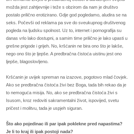
možda jest zahtjevnije i teže s obzirom da nam je društvo
postalo prilično erotizirano. Gdje god pogledamo, aludira se na
seks. Počevši od reklama pa sve do sveukupnog društvenog
pogleda na ljudsku spolnost. Uz to, internet i pornografija su
danas vrlo lako dostupni, a samim time prilično je lako upasti u
grešne prigode i grijeh. No, kršćanin ne bira ono što je lakše,
nego ono što je ljepše. A predbračna čistoća uistinu jest ono
ljepše, blagoslovljeno.
Kršćanin je uvijek spreman na izazove, pogotovo mlad čovjek.
Ako se predbračna čistoća živi bez Boga, tada bih rekao da je
to nemoguća misija. No, ako se predbračna čistoća živi s
Isusom, kroz redoviti sakramentalni život, ispovijed, svetu
pričest i molitvu, tada je uspjeh siguran.
Što ako pojedinac ili par ipak poklekne pred napastima?
Je li to kraj ili ipak postoji nada?