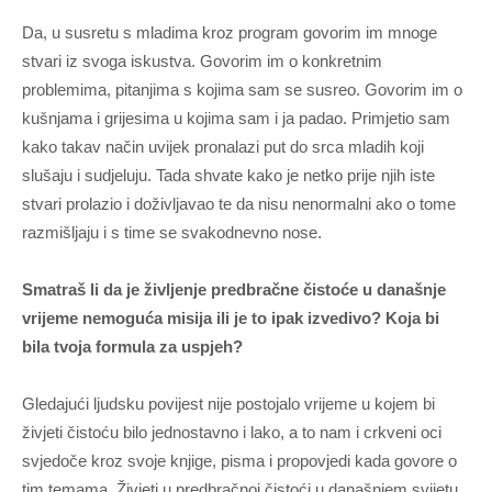
Da, u susretu s mladima kroz program govorim im mnoge
stvari iz svoga iskustva. Govorim im o konkretnim
problemima, pitanjima s kojima sam se susreo. Govorim im o
kušnjama i grijesima u kojima sam i ja padao. Primjetio sam
kako takav način uvijek pronalazi put do srca mladih koji
slušaju i sudjeluju. Tada shvate kako je netko prije njih iste
stvari prolazio i doživljavao te da nisu nenormalni ako o tome
razmišljaju i s time se svakodnevno nose.
Smatraš li da je življenje predbračne čistoće u današnje
vrijeme nemoguća misija ili je to ipak izvedivo? Koja bi
bila tvoja formula za uspjeh?
Gledajući ljudsku povijest nije postojalo vrijeme u kojem bi
živjeti čistoću bilo jednostavno i lako, a to nam i crkveni oci
svjedoče kroz svoje knjige, pisma i propovjedi kada govore o
tim temama. Živjeti u predbračnoj čistoći u današnjem svijetu