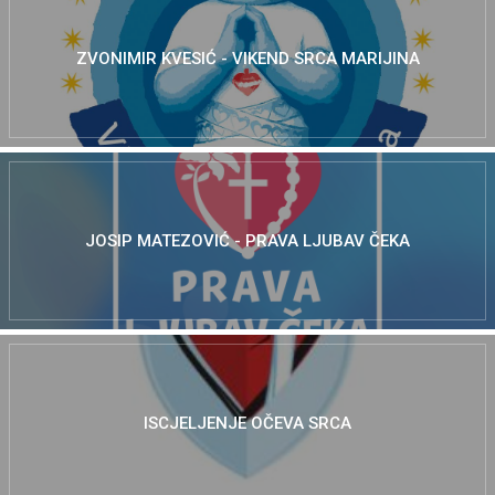
ZVONIMIR KVESIĆ - VIKEND SRCA MARIJINA
JOSIP MATEZOVIĆ - PRAVA LJUBAV ČEKA
ISCJELJENJE OČEVA SRCA