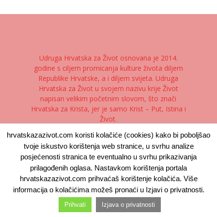
Udruga Hrvatska za Život osnovana je 2014.
godine s ciljem promicanja kulture života diljem
Republike Hrvatske, a i diljem svijeta. Udruga
Hrvatska za Život u svojem nazivu krije Život
napisan velikim početnim slovom, što znači
Hrvatska za Krista, jer je samo Krist – Put, Istina i
Život.
hrvatskazazivot.com koristi kolačiće (cookies) kako bi poboljšao
Kontaktirajte nas:
kontakt@hrvatskazazivot.com
tvoje iskustvo korištenja web stranice, u svrhu analize
posjećenosti stranica te eventualno u svrhu prikazivanja
prilagođenih oglasa. Nastavkom korištenja portala
hrvatskazazivot.com prihvaćaš korištenje kolačića. Više
Kontakt
Izjava o privatnosti
Uvjeti korištenja
informacija o kolačićima možeš pronaći u Izjavi o privatnosti.
Prihvati
Izjava o privatnosti
© Hrvatska Za Život