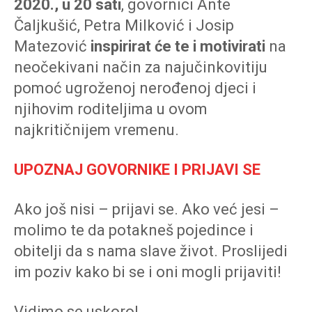
2020., u 20 sati
, govornici Ante
Čaljkušić, Petra Milković i Josip
Matezović
inspirirat će te i motivirati
na
neočekivani način za najučinkovitiju
pomoć ugroženoj nerođenoj djeci i
njihovim roditeljima u ovom
najkritičnijem vremenu.
UPOZNAJ GOVORNIKE I PRIJAVI SE
Ako još nisi – prijavi se. Ako već jesi –
molimo te da potakneš pojedince i
obitelji da s nama slave život. Proslijedi
im poziv kako bi se i oni mogli prijaviti!
Vidimo se uskoro!