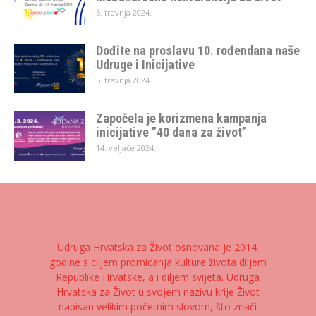
5. travnja 2024.
Dođite na proslavu 10. rođendana naše
Udruge i Inicijative
5. travnja 2024.
Započela je korizmena kampanja
inicijative ”40 dana za život”
14. veljače 2024.
Udruga Hrvatska za Život osnovana je 2014.
godine s ciljem promicanja kulture života diljem
Republike Hrvatske, a i diljem svijeta. Udruga
Hrvatska za Život u svojem nazivu krije Život
napisan velikim početnim slovom, što znači