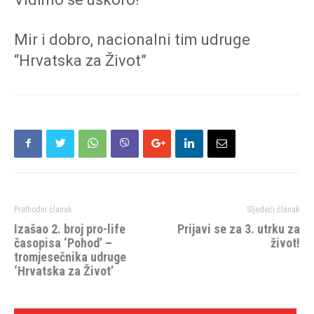
Mir i dobro, nacionalni tim udruge
“Hrvatska za Život”
Prethodni članak
Sljedeći članak
Izašao 2. broj pro-life
Prijavi se za 3. utrku za
časopisa ‘Pohod’ –
život!
tromjesečnika udruge
‘Hrvatska za Život’