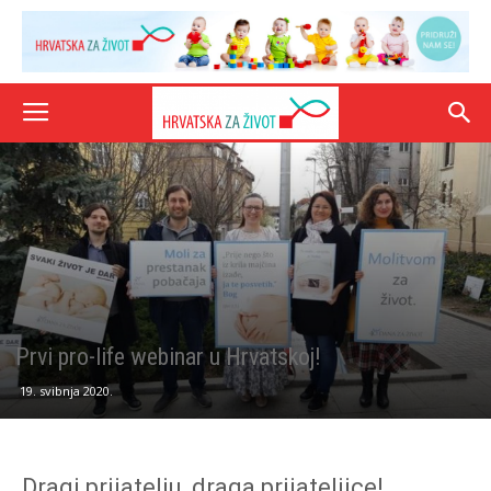
Prvi pro-life webinar u Hrvatskoj!
19. svibnja 2020.
Dragi prijatelju, draga prijateljice!