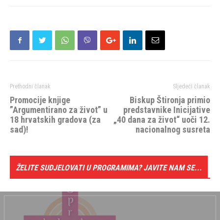
Prethodni članak
Sljedeći članak
Promocije knjige
Biskup Štironja primio
”Argumentirano za život” u
predstavnike Inicijative
18 hrvatskih gradova (za
„40 dana za život“ uoči 12.
sad)!
nacionalnog susreta
ŽELITE SUDJELOVATI U PROGRAMIMA? JAVITE NAM SE...