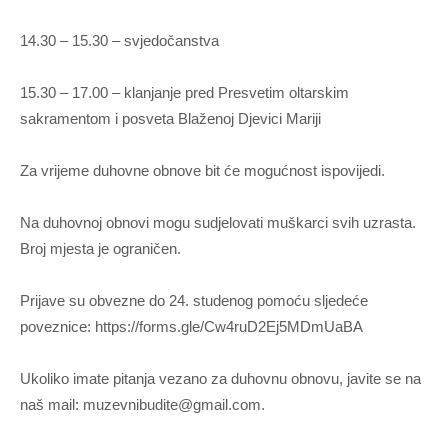
14.30 – 15.30 – svjedočanstva
15.30 – 17.00 – klanjanje pred Presvetim oltarskim
sakramentom i posveta Blaženoj Djevici Mariji
Za vrijeme duhovne obnove bit će mogućnost ispovijedi.
Na duhovnoj obnovi mogu sudjelovati muškarci svih uzrasta.
Broj mjesta je ograničen.
Prijave su obvezne do 24. studenog pomoću sljedeće
poveznice: https://forms.gle/Cw4ruD2Ej5MDmUaBA
Ukoliko imate pitanja vezano za duhovnu obnovu, javite se na
naš mail:
muzevnibudite@gmail.com
.