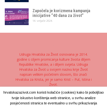
Započela je korizmena kampanja
inicijative ”40 dana za život”
14. veljače 2024.
Udruga Hrvatska za Život osnovana je 2014.
godine s ciljem promicanja kulture života diljem
Republike Hrvatske, a i diljem svijeta. Udruga
Hrvatska za Život u svojem nazivu krije Život
napisan velikim početnim slovom, što znači
Hrvatska za Krista, jer je samo Krist – Put, Istina i
Život.
hrvatskazazivot.com koristi kolačiće (cookies) kako bi poboljšao
Kontaktirajte nas:
kontakt@hrvatskazazivot.com
tvoje iskustvo korištenja web stranice, u svrhu analize
posjećenosti stranica te eventualno u svrhu prikazivanja