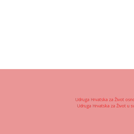
Udruga Hrvatska za Život osnov
Udruga Hrvatska za Život u sv