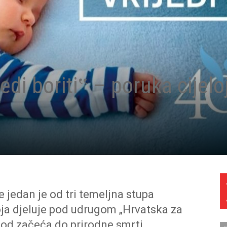
edi boriti‟ – poruka cijelo
 jedan je od tri temeljna stupa
 koja djeluje pod udrugom „Hrvatska za
t od začeća do prirodne smrti.