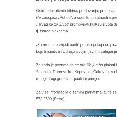
Osim edukativnih tribina, predavanja, procesija
life
časopisa „Pohod‟, a osobito prisutnosti ispr
„Hrvatska za Život‟ promovirati kulturu života 
tj.
jumbo
plakatima.
„Za mene se vrijedi boriti‟ poruka je koja će pis
koju Inicijativa i Udruga svojim javnim zalaga
Za sada je poznato da će
pro-life jumbo
plakati 
Šibeniku, Dubrovniku, Koprivnici, Čakovcu, Vinko
mnogi drugi gradovi slijediti taj primjer.
Za više informacija o samim plakatima javite se 
573 9590 (Petra).