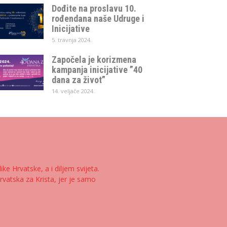
Dođite na proslavu 10.
rođendana naše Udruge i
Inicijative
5. travnja 2024.
Započela je korizmena
kampanja inicijative ”40
dana za život”
14. veljače 2024.
e Hrvatske, a i diljem svijeta.
rvatska za Krista, jer je samo