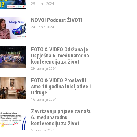
25. lipnja 2024.
NOVO! Podcast ŽIVOT!
24. lipnja 2024.
FOTO & VIDEO Održana je
uspješna 6. međunarodna
konferencija za život
29. travnja 2024.
FOTO & VIDEO Proslavili
smo 10 godina Inicijative i
Udruge
16. travnja 2024.
Završavaju prijave za našu
6. međunarodnu
konferenciju za život
5. travnja 2024.