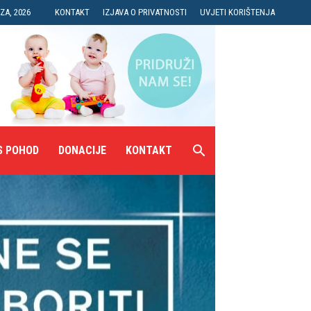
ZA, 2026
KONTAKT
IZJAVA O PRIVATNOSTI
UVJETI KORIŠTENJA
S POHOD
DONACIJE
KONTAKT