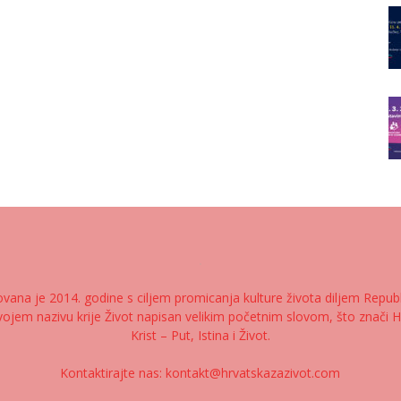
ana je 2014. godine s ciljem promicanja kulture života diljem Republik
ojem nazivu krije Život napisan velikim početnim slovom, što znači H
Krist – Put, Istina i Život.
Kontaktirajte nas:
kontakt@hrvatskazazivot.com