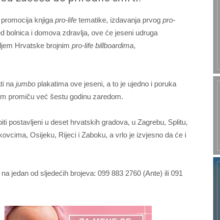
, promocija knjiga
pro-life
tematike, izdavanja prvog
pro-
ed bolnica i domova zdravlja, ove će jeseni udruga
diljem Hrvatske brojnim
pro-life billboardima
,
ati na
jumbo
plakatima ove jeseni, a to je ujedno i poruka
njem promiču već šestu godinu zaredom.
biti postavljeni u deset hrvatskih gradova, u Zagrebu, Splitu,
vcima, Osijeku, Rijeci i Zaboku, a vrlo je izvjesno da će i
na jedan od sljedećih brojeva: 099 883 2760 (Ante) ili 091