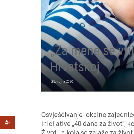
„Za mene se vrij
Hrvatskoj
25. rujna 2020.
Osvješćivanje lokalne zajednice
inicijative „40 dana za život‟,
Život‟, a koja se zalaže za živo