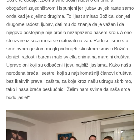
obogaćeni zajedništvom i ispunjeni jer ljubav uvijek raste samo
onda kad je dijelimo drugima. To i jest smisao Božića, donijeti
drugome radost, ljubav, dati mu do znanja da je važan i da
njegovo postojanje nije prošlo nezapaženo našem srcu. A ono
što izvire iz srca mora se očitovati na van. Radosni smo što
smo ovom gestom mogli pridonijeti istinskom smislu Božića,
donijeti radost i barem malo svjetla onima na margini društva.
Upravo oni koji su odbačeni i jesu najbliži jaslama. Kako naša
nerođena braća i sestre, koji su najsiromašniji članovi društva,
bez ikakvih prava i zaštite, za koje kroz našu udrugu skrbimo,
tako i naša braća beskućnici. Želim nam svima da naša srca
budu jasle!“