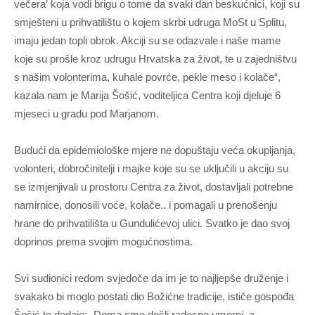
večera’ koja vodi brigu o tome da svaki dan beskućnici, koji su
smješteni u prihvatilištu o kojem skrbi udruga MoSt u Splitu,
imaju jedan topli obrok. Akciji su se odazvale i naše mame
koje su prošle kroz udrugu Hrvatska za život, te u zajedništvu
s našim volonterima, kuhale povrće, pekle meso i kolače“,
kazala nam je Marija Šošić, voditeljica Centra koji djeluje 6
mjeseci u gradu pod Marjanom.
Budući da epidemiološke mjere ne dopuštaju veća okupljanja,
volonteri, dobročinitelji i majke koje su se uključili u akciju su
se izmjenjivali u prostoru Centra za život, dostavljali potrebne
namirnice, donosili voće, kolače.. i pomagali u prenošenju
hrane do prihvatilišta u Gundulićevoj ulici. Svatko je dao svoj
doprinos prema svojim mogućnostima.
Svi sudionici redom svjedoče da im je to najljepše druženje i
svakako bi moglo postati dio Božićne tradicije, ističe gospođa
Šošić te dodaje: „Doma smo došli radosno umorni, a