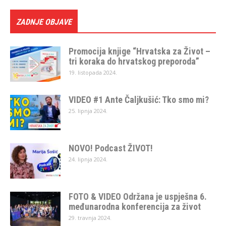
ZADNJE OBJAVE
Promocija knjige “Hrvatska za Život –
tri koraka do hrvatskog preporoda”
19. listopada 2024.
VIDEO #1 Ante Čaljkušić: Tko smo mi?
25. lipnja 2024.
NOVO! Podcast ŽIVOT!
24. lipnja 2024.
FOTO & VIDEO Održana je uspješna 6.
međunarodna konferencija za život
29. travnja 2024.