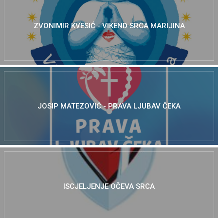
ZVONIMIR KVESIĆ - VIKEND SRCA MARIJINA
JOSIP MATEZOVIĆ - PRAVA LJUBAV ČEKA
ISCJELJENJE OČEVA SRCA