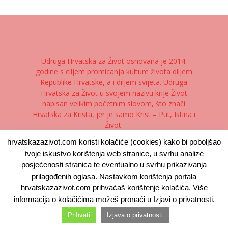
Udruga Hrvatska za Život osnovana je 2014.
godine s ciljem promicanja kulture života diljem
Republike Hrvatske, a i diljem svijeta. Udruga
Hrvatska za Život u svojem nazivu krije Život
napisan velikim početnim slovom, što znači
Hrvatska za Krista, jer je samo Krist – Put, Istina i
Život.
hrvatskazazivot.com koristi kolačiće (cookies) kako bi poboljšao
Kontaktirajte nas:
kontakt@hrvatskazazivot.com
tvoje iskustvo korištenja web stranice, u svrhu analize
posjećenosti stranica te eventualno u svrhu prikazivanja
prilagođenih oglasa. Nastavkom korištenja portala
hrvatskazazivot.com prihvaćaš korištenje kolačića. Više
Kontakt
Izjava o privatnosti
Uvjeti korištenja
informacija o kolačićima možeš pronaći u Izjavi o privatnosti.
Prihvati
Izjava o privatnosti
© Hrvatska Za Život