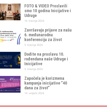
FOTO & VIDEO Proslavili
smo 10 godina Inicijative i
Udruge
16. travnja 2024.
Završavaju prijave za našu
6. međunarodnu
konferenciju za život
5. travnja 2024.
Dođite na proslavu 10.
rođendana naše Udruge i
Inicijative
5. travnja 2024.
Započela je korizmena
kampanja inicijative ”40
dana za život”
14. veljače 2024.