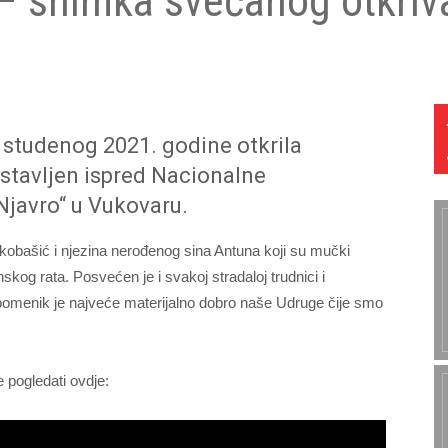
 snimka svečanog otkriv
. studenog 2021. godine otkrila
tavljen ispred Nacionalne
Njavro“ u Vukovaru.
bašić i njezina nerođenog sina Antuna koji su mučki
kog rata. Posvećen je i svakoj stradaloj trudnici i
omenik je najveće materijalno dobro naše Udruge čije smo
pogledati ovdje: