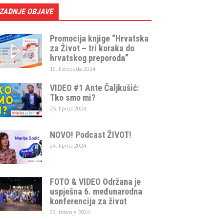
ZADNJE OBJAVE
Promocija knjige “Hrvatska
za Život – tri koraka do
hrvatskog preporoda”
19. listopada 2024.
VIDEO #1 Ante Čaljkušić:
Tko smo mi?
25. lipnja 2024.
NOVO! Podcast ŽIVOT!
24. lipnja 2024.
FOTO & VIDEO Održana je
uspješna 6. međunarodna
konferencija za život
29. travnja 2024.