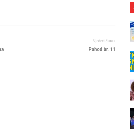
Sljedeći članak
na
Pohod br. 11