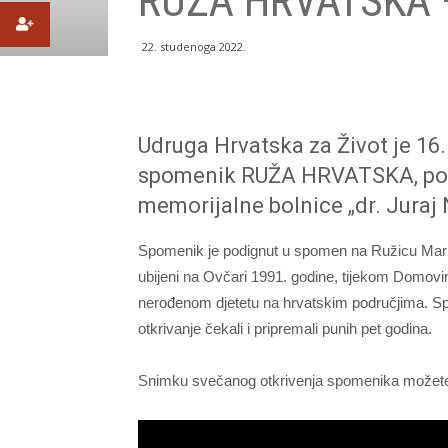
RUŽA HRVATSKA –
22. studenoga 2022.
Udruga Hrvatska za Život je 16
spomenik RUŽA HRVATSKA, pos
memorijalne bolnice „dr. Juraj 
Spomenik je podignut u spomen na Ružicu Marko
ubijeni na Ovčari 1991. godine, tijekom Domovins
nerođenom djetetu na hrvatskim područjima. Sp
otkrivanje čekali i pripremali punih pet godina.
Snimku svečanog otkrivenja spomenika možete 