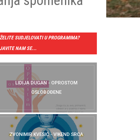
anja spomenika
ŽELITE SUDJELOVATI U PROGRAMIMA?
JAVITE NAM SE...
LIDIJA DUGAN - OPROSTOM
OSLOBOĐENE
ZVONIMIR KVESIĆ - VIKEND SRCA