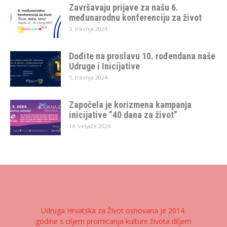
Završavaju prijave za našu 6.
međunarodnu konferenciju za život
5. travnja 2024.
Dođite na proslavu 10. rođendana naše
Udruge i Inicijative
5. travnja 2024.
Započela je korizmena kampanja
inicijative ”40 dana za život”
14. veljače 2024.
Udruga Hrvatska za Život osnovana je 2014.
godine s ciljem promicanja kulture života diljem