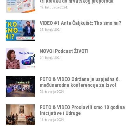
tri koraka do hrvatskog preporoda”
19. listopada 2024.
VIDEO #1 Ante Čaljkušić: Tko smo mi?
25. lipnja 2024.
NOVO! Podcast ŽIVOT!
24. lipnja 2024.
FOTO & VIDEO Održana je uspješna 6.
međunarodna konferencija za život
29. travnja 2024.
FOTO & VIDEO Proslavili smo 10 godina
Inicijative i Udruge
16. travnja 2024.