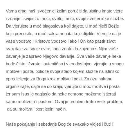
Vama dragi naši svećenici želim poručiti da uistinu imate vjere
i znanje i svijest o moći, svetoj moći, svoje svećeničke službe.
Da vjerujete u moć blagoslova koji dajete, u moć riječi Božje
koju prenosite, u moć sakramenata koje dijelite. Vjerujte da je
vaše vodstvo i Kristovo vodstvo i ako i On kao pastir život
svoj daje za svoje ovce, tada znate da zajedno s Njim vaše
davanje je zapravo Njegovo davanje. Sve vaše davanje neka
bude čisto i čvrsto i autentično i vjerodostojno, vjerujte u snagu
molitve i posta, potičite svoje stado kojem služite na istinsko
opredjeljenje za Boga kroz molitvu i post. Za ovu nakanu
organizirajte, dajte se do kraja, vjerujte u moć molitve i posta
jer sam Isus je naglasio da neke demone možemo istjerati
samo molitvom i postom. Ovaj je problem toliko velik problem,
da su molitva i post jedini način.
Naše pokajanje i sebedarje Bog će svakako vidjeti i čuti i