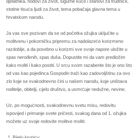
djelatnika, hodovi za život, sigurne kuće i stanovi za trudnice,
stotine tisuća ljudi za život, tema pobačaja glavna tema u
hrvatskom narodu.
Ja vas sve pozivam da se od početka ožujka uključite u
molitvenu i pokorničku pripremu za nadolazeće korizmeno
razdoblje, a da posebno u korizmi sve svoje napore uložite u
spas nerođenih, spas duša. Dopustite mi da vam predložim
kako moliti i kako postiti. U srcu svom razaberite što je ono što
od vas kao pojedinca Gospodin traži kao zadovoljštinu za ovo
zlo koje se svakodnevno čini u našem narodu, koje uništava
roditelje, obitelji, cijelo društvo, a usmrćuje nedužne, nevine.
Uz, po mogućnosti, svakodnevnu svetu misu, redovitu
ispovijed i primanje svete pričesti, svakog dana od 1. ožujka
možete uz svoje redovite molitve moliti:
Bijelu krunicu