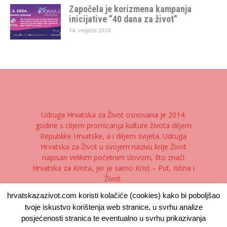
Započela je korizmena kampanja
inicijative ”40 dana za život”
14. veljače 2024.
Udruga Hrvatska za Život osnovana je 2014.
godine s ciljem promicanja kulture života diljem
Republike Hrvatske, a i diljem svijeta. Udruga
Hrvatska za Život u svojem nazivu krije Život
napisan velikim početnim slovom, što znači
Hrvatska za Krista, jer je samo Krist – Put, Istina i
Život.
hrvatskazazivot.com koristi kolačiće (cookies) kako bi poboljšao
Kontaktirajte nas:
kontakt@hrvatskazazivot.com
tvoje iskustvo korištenja web stranice, u svrhu analize
posjećenosti stranica te eventualno u svrhu prikazivanja