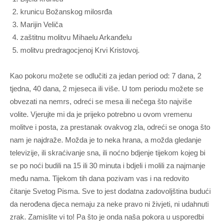
krunicu Božanskog milosrđa
Marijin Veliča
zaštitnu molitvu Mihaelu Arkanđelu
molitvu predragocjenoj Krvi Kristovoj.
Kao pokoru možete se odlučiti za jedan period od: 7 dana, 2
tjedna, 40 dana, 2 mjeseca ili više. U tom periodu možete se
obvezati na nemrs, odreći se mesa ili nečega što najviše
volite. Vjerujte mi da je prijeko potrebno u ovom vremenu
molitve i posta, za prestanak ovakvog zla, odreći se onoga što
nam je najdraže. Možda je to neka hrana, a možda gledanje
televizije, ili skraćivanje sna, ili noćno bdjenje tijekom kojeg bi
se po noći budili na 15 ili 30 minuta i bdjeli i molili za najmanje
među nama. Tijekom tih dana pozivam vas i na redovito
čitanje Svetog Pisma. Sve to jest dodatna zadovoljština budući
da nerođena djeca nemaju za neke pravo ni živjeti, ni udahnuti
zrak. Zamislite vi to! Pa što je onda naša pokora u usporedbi