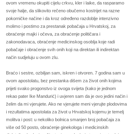
ovom vremenu okupiti cijelu crkvu, kler i laike, da rasparamo
svoje halje, da slikovito rečeno obučemo kostrijet na razne
pokorničke načine i da kroz određeno razdoblje intenzivno
molimo i postimo za prestanak pobačaja u Hrvatskoj, za
obraćenje majki i očeva, za obraćenje političara i
zakonodavaca, obraćenje medicinskog osoblja koje radi
pobačaje i obraćenje svih onih koji na direktan ili indirektan
način sudjeluju u ovom zlu.
Braćo i sestre, ozbiljan sam, iskren i otvoren. 7 godina sam u
ovom apostolatu, bez prestanka dišem za život onih kojima
prijeti svako progonstvo iz ovoga svijeta (kako je jednom
rekao pater Ike Mandurić) i uvjeren sam da je ovo jedini način i
želim da mi vjerujete. Ako ne vjerujete meni vjerujte plodovima
i rezultatima apostolata za život u Hrvatskoj kojemu je temelj
molitva i post: u nekoliko bolnica smanjen broj pobačaja za
više od 50 posto, obraćenje ginekologa i medicinskih