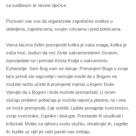
sa sudbinom te nevine dječice.
Pozivam vas sve da organizirate zajedničke molitve u
obiteljima, zajednicama, svojim crkvama i pred bolnicama.
Vama laicima želim posvijestiti kolika je vaša snaga, kolika je
vaša moć, budući da već živite sakramentalnim životom,
ispovijedate se i primate Krista Kralja u sakramentu
Euharistije. Sam Bog vam se daruje. Primanjem Boga u svoje
biće primili ste najsvetije i nemojte misliti da s Bogom ne
možete nešto učiniti ili promijeniti mjesto u kojem živite.
Vjerujte da s Bogom i brda možete premještati. U ovom
slučaju problem pobačaja je možda najveća planina, no i ona
se može premjestiti, čak uništiti. Ljubite ponajprije svećenstvo,
svoje svećenike, župnike i biskupe. Prestanite ih osuđivati i
kritizirati. Molite za njihovu svetu službu, ohrabrujte ih, zagrlite
ih, budite uz njih jer naši pastiri nas trebaju.