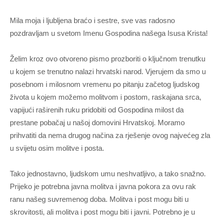
Mila moja i ljubljena braćo i sestre, sve vas radosno
pozdravljam u svetom Imenu Gospodina našega Isusa Krista!
Želim kroz ovo otvoreno pismo prozboriti o ključnom trenutku
u kojem se trenutno nalazi hrvatski narod. Vjerujem da smo u
posebnom i milosnom vremenu po pitanju začetog ljudskog
života u kojem možemo molitvom i postom, raskajana srca,
vapijući raširenih ruku pridobiti od Gospodina milost da
prestane pobačaj u našoj domovini Hrvatskoj. Moramo
prihvatiti da nema drugog načina za rješenje ovog najvećeg zla
u svijetu osim molitve i posta.
Tako jednostavno, ljudskom umu neshvatljivo, a tako snažno.
Prijeko je potrebna javna molitva i javna pokora za ovu rak
ranu našeg suvremenog doba. Molitva i post mogu biti u
skrovitosti, ali molitva i post mogu biti i javni. Potrebno je u