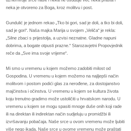
neka je otvoreno za Boga, kroz molitvu i post.
Gundulić je jednom rekao „Tko bi gori, sad je doli, a tko bi doli,
sad je gori“. Naša majka Marija u svojem „Veliča“ je rekla:
„Silne zbaci s prijestolja, a uzvisi neznatne. Gladne napuni
dobrima, a bogate otpusti prazne.“ Starozavjetni Propovjednik
reče da „Sve ima svoje vrijeme“.
Mi smo u vremenu u kojem možemo zadobiti milost od
Gospodina. U vremenu u kojem možemo na najljepši način
molitvom i postom podići glas za nerođene, za dostojanstvo
majčinstva i očinstva. U vremenu u kojem se kultura života
koju trenutno gradimo može ustoličiti u hrvatskom narodu. U
vremenu u kojem se mogu spasiti mnoge duše onih koji rade
ili na direktan ili indirektan način sudjeluju u promidžbi ili
izvršavanju pobačaja. Naše srce u ovom vremenu može ljubiti
više nego ikada. Naše srce u ovome vremenu može praštati