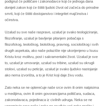
podignut će političare i zakonodavce koji će jednoga dana
donijeti zakon koji će štititi ljudski život od začeća do prirodne
smrti, koji će štititi dostojanstvo i integritet majčinstva i
očinstva.
Uzalud su sve naše rasprave, uzalud je svako teologiziranje,
filozofiranje, uzalud je bavljenje pitanjem pobačaja s
filozofskog, teološkog, biološkog, pravnog, sociološkog i svih
drugih aspekata, ako naše polazište nije ukorijenjeno u Isusu
Kristu kroz molitvu, post i sakramentalni život. Uzalud je sve
to, uzalud je umovanje, uzalud su tribine, uzalud su okrugli
stolovi, uzalud su peticije, uzalud je svako ljudsko nastojanje
ako nema izvorišta, a to je Krist koji daje živu vodu.
Zato neka se ne opterećuje naše srce ovim ili onim natpisima
u medijima, ovim ili onim govorancijama političara, sudaca,
zakonodavaca, pojedinaca iz civilnih udruga. Neka se ne
uznemiruje srce naše i neka ne osuđuje već neka prašta i