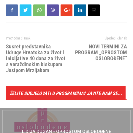
Prethodni članak
Sljedeći članak
Susret predstavnika
NOVI TERMINI ZA
Udruge Hrvatska za život i
PROGRAM „OPROSTOM
Inicijative 40 dana za život
OSLOBOĐENE“
s varaždinskim biskupom
Josipom Mrzljakom
ŽELITE SUDJELOVATI U PROGRAMIMA? JAVITE NAM SE...
LIDIJA DUGAN - OPROSTOM OSLOBOĐENE