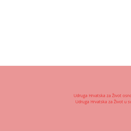
Udruga Hrvatska za Život osnov
Udruga Hrvatska za Život u sv