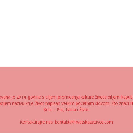
ana je 2014. godine s ciljem promicanja kulture života diljem Republik
ojem nazivu krije Život napisan velikim početnim slovom, što znači H
Krist – Put, Istina i Život.
Kontaktirajte nas:
kontakt@hrvatskazazivot.com