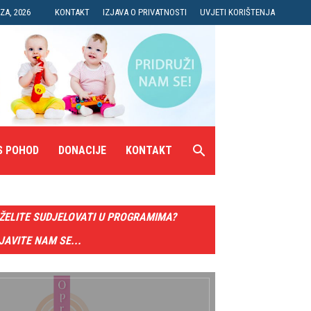
ZA, 2026
KONTAKT
IZJAVA O PRIVATNOSTI
UVJETI KORIŠTENJA
S POHOD
DONACIJE
KONTAKT
ŽELITE SUDJELOVATI U PROGRAMIMA?
JAVITE NAM SE...