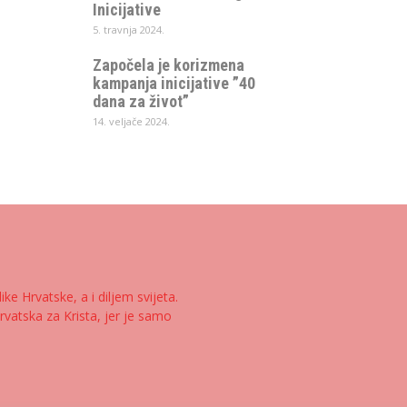
Inicijative
5. travnja 2024.
Započela je korizmena
kampanja inicijative ”40
dana za život”
14. veljače 2024.
e Hrvatske, a i diljem svijeta.
rvatska za Krista, jer je samo