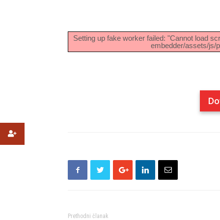
Setting up fake worker failed: "Cannot load scr
embedder/assets/js/pd
Do
Prethodni članak