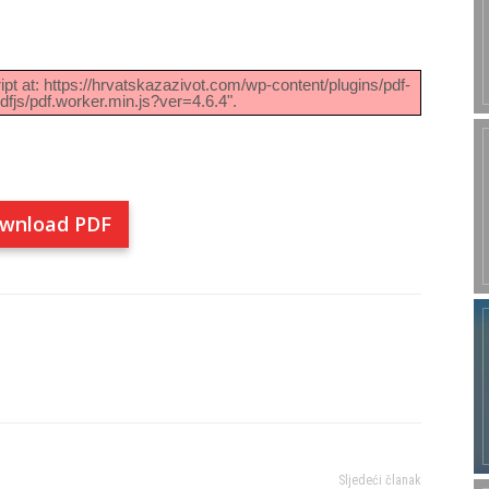
ipt at: https://hrvatskazazivot.com/wp-content/plugins/pdf-
fjs/pdf.worker.min.js?ver=4.6.4".
wnload PDF
Sljedeći članak