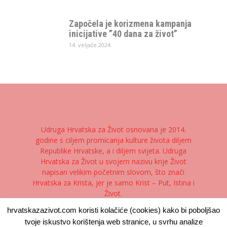
Započela je korizmena kampanja
inicijative ”40 dana za život”
14. veljače 2024.
Udruga Hrvatska za Život osnovana je 2014.
godine s ciljem promicanja kulture života diljem
Republike Hrvatske, a i diljem svijeta. Udruga
Hrvatska za Život u svojem nazivu krije Život
napisan velikim početnim slovom, što znači
Hrvatska za Krista, jer je samo Krist – Put, Istina i
Život.
hrvatskazazivot.com koristi kolačiće (cookies) kako bi poboljšao
Kontaktirajte nas:
kontakt@hrvatskazazivot.com
tvoje iskustvo korištenja web stranice, u svrhu analize