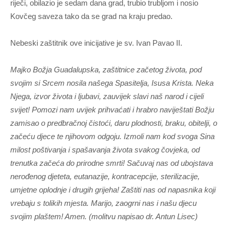
riječi, obilazio je sedam dana grad, trubio trubljom i nosio
Kovčeg saveza tako da se grad na kraju predao.
Nebeski zaštitnik ove inicijative je sv. Ivan Pavao II.
Majko Božja Guadalupska, zaštitnice začetog života, pod
svojim si Srcem nosila našega Spasitelja, Isusa Krista. Neka
Njega, izvor života i ljubavi, zauvijek slavi naš narod i cijeli
svijet! Pomozi nam uvijek prihvaćati i hrabro naviještati Božju
zamisao o predbračnoj čistoći, daru plodnosti, braku, obitelji, o
začeću djece te njihovom odgoju. Izmoli nam kod svoga Sina
milost poštivanja i spašavanja života svakog čovjeka, od
trenutka začeća do prirodne smrti! Sačuvaj nas od ubojstava
nerođenog djeteta, eutanazije, kontracepcije, sterilizacije,
umjetne oplodnje i drugih grijeha! Zaštiti nas od napasnika koji
vrebaju s tolikih mjesta. Marijo, zaogrni nas i našu djecu
svojim plaštem! Amen. (molitvu napisao dr. Antun Lisec)