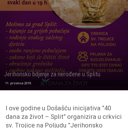
Jerihonsko bdjenje za nerođene u Splitu
11. prosinca 2019.
I ove godine u Došašću inicijativa ”40
dana za život – Split” organizira u crkvici
sv. Trojice na Poljudu ”Jerihonsko