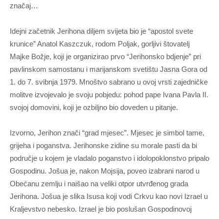
značaj…
Idejni začetnik Jerihona diljem svijeta bio je “apostol svete
krunice” Anatol Kaszczuk, rodom Poljak, gorljivi štovatelj
Majke Božje, koji je organizirao prvo “Jerihonsko bdjenje” pri
pavlinskom samostanu i marijanskom svetištu Jasna Gora od
1. do 7. svibnja 1979. Mnoštvo sabrano u ovoj vrsti zajedničke
molitve izvojevalo je svoju pobjedu: pohod pape Ivana Pavla II.
svojoj domovini, koji je ozbiljno bio doveden u pitanje.
Izvorno, Jerihon znači “grad mjesec”. Mjesec je simbol tame,
grijeha i poganstva. Jerihonske zidine su morale pasti da bi
područje u kojem je vladalo poganstvo i idolopoklonstvo pripalo
Gospodinu. Jošua je, nakon Mojsija, poveo izabrani narod u
Obećanu zemlju i naišao na veliki otpor utvrđenog grada
Jerihona. Jošua je slika Isusa koji vodi Crkvu kao novi Izrael u
Kraljevstvo nebesko. Izrael je bio poslušan Gospodinovoj