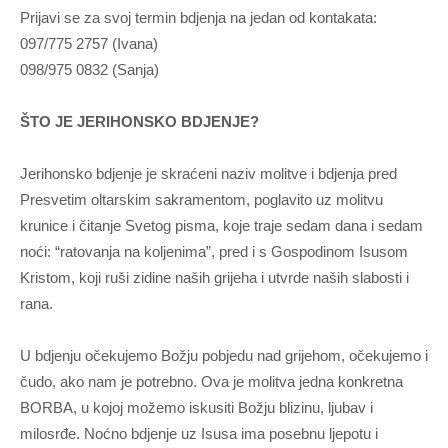
Prijavi se za svoj termin bdjenja na jedan od kontakata:
097/775 2757 (Ivana)
098/975 0832 (Sanja)
ŠTO JE JERIHONSKO BDJENJE?
Jerihonsko bdjenje je skraćeni naziv molitve i bdjenja pred
Presvetim oltarskim sakramentom, poglavito uz molitvu
krunice i čitanje Svetog pisma, koje traje sedam dana i sedam
noći: “ratovanja na koljenima”, pred i s Gospodinom Isusom
Kristom, koji ruši zidine naših grijeha i utvrde naših slabosti i
rana.
U bdjenju očekujemo Božju pobjedu nad grijehom, očekujemo i
čudo, ako nam je potrebno. Ova je molitva jedna konkretna
BORBA, u kojoj možemo iskusiti Božju blizinu, ljubav i
milosrđe. Noćno bdjenje uz Isusa ima posebnu ljepotu i