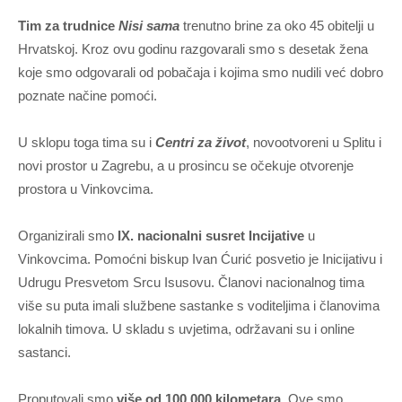
Tim za trudnice
Nisi sama
trenutno brine za oko 45 obitelji u
Hrvatskoj. Kroz ovu godinu razgovarali smo s desetak žena
koje smo odgovarali od pobačaja i kojima smo nudili već dobro
poznate načine pomoći.
U sklopu toga tima su i
Centri za život
, novootvoreni u Splitu i
novi prostor u Zagrebu, a u prosincu se očekuje otvorenje
prostora u Vinkovcima.
Organizirali smo
IX. nacionalni susret Incijative
u
Vinkovcima. Pomoćni biskup Ivan Ćurić posvetio je Inicijativu i
Udrugu Presvetom Srcu Isusovu. Članovi nacionalnog tima
više su puta imali službene sastanke s voditeljima i članovima
lokalnih timova. U skladu s uvjetima, održavani su i online
sastanci.
Proputovali smo
više od 100 000 kilometara
. Ove smo