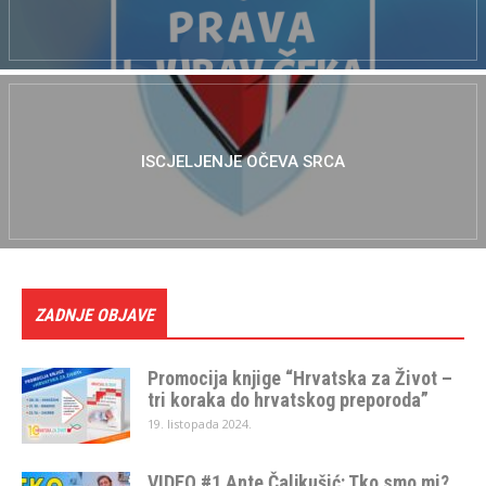
ISCJELJENJE OČEVA SRCA
ZADNJE OBJAVE
Promocija knjige “Hrvatska za Život –
tri koraka do hrvatskog preporoda”
19. listopada 2024.
VIDEO #1 Ante Čaljkušić: Tko smo mi?