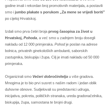
godine imali i rekordan broj promotivnih materijala, a postavili
smo i
jumbo plakate s porukom „Za mene se vrijedi boriti‟
po cijeloj Hrvatskoj.
Izdali smo prva četiri broja
prvog časopisa za život u
Hrvatskoj,
Pohoda
, a već smo u zadnjem broju dosegli
nakladu od 12 000 primjeraka.
Pohod
je poslan na adrese
bolnica, privatnih ginekoloških ambulanti, saborskih
zastupnika, biskupija i župa. Cilj je imati nakladu od 50 000
primjeraka.
Organizirali smo
Večeri dobročinitelja
u više gradova.
Mnogima je to bio prvi susret s našim radom i jedan oblik
duhovne obnove. Sudjelovali su predstavnici udruga,
inicijativa, pokreta, političkih stranaka, ureda gradonačelnika,
biskupija, župa, samostana te brojni drugi.