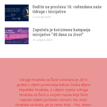
Dođite na proslavu 10. rođendana naše
Udruge i Inicijative
5. travnja 2024.
Započela je korizmena kampanja
inicijative ”40 dana za život”
14. veljače 2024.
Udruga Hrvatska za Život osnovana je 2014.
godine s ciljem promicanja kulture života diljem
Republike Hrvatske, a i diljem svijeta. Udruga
Hrvatska za Život u svojem nazivu krije Život
napisan velikim početnim slovom, što znači
Hrvatska za Krista, jer je samo Krist – Put, Istina i