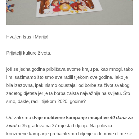
Hvaljen Isus i Marija!
Prijatelji kulture života,
još se jedna godina približava svome kraju pa, kao mnogi, tako
i mi sažimamo što smo sve radili tijekom ove godine. Iako je
bila izazovna, ipak nismo odustajali od borbe za život svakog
začetog djeteta jer je ta borba zaista najvažnija na svijetu. Što
smo, dakle, radili tijekom 2020. godine?
Održali smo
dvije molitvene kampanje inicijative
40 dana za
život
u 35 gradova na 37 mjesta bdjenja. Na polovici
korizmene kampanje prebacili smo bdjenje u domove i time se