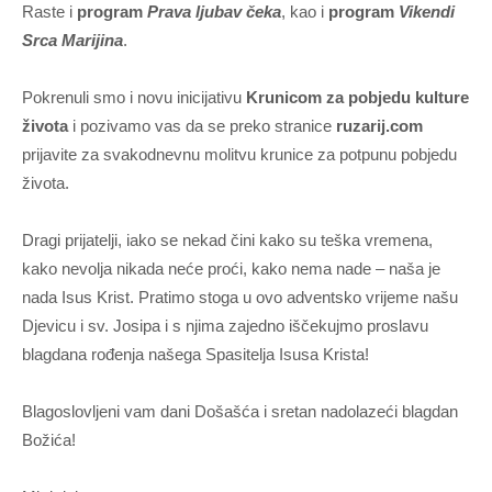
Raste i
program
Prava ljubav čeka
, kao i
program
Vikendi
Srca Marijina
.
Pokrenuli smo i novu inicijativu
Krunicom za pobjedu kulture
života
i pozivamo vas da se preko stranice
ruzarij.com
prijavite za svakodnevnu molitvu krunice za potpunu pobjedu
života.
Dragi prijatelji, iako se nekad čini kako su teška vremena,
kako nevolja nikada neće proći, kako nema nade – naša je
nada Isus Krist. Pratimo stoga u ovo adventsko vrijeme našu
Djevicu i sv. Josipa i s njima zajedno iščekujmo proslavu
blagdana rođenja našega Spasitelja Isusa Krista!
Blagoslovljeni vam dani Došašća i sretan nadolazeći blagdan
Božića!