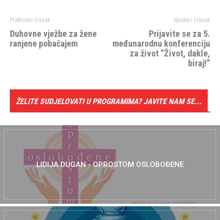
Prethodni članak
Sljedeći članak
Duhovne vježbe za žene
Prijavite se za 5.
ranjene pobačajem
međunarodnu konferenciju
za život “Život, dakle,
biraj!”
ŽELITE SUDJELOVATI U PROGRAMIMA? JAVITE NAM SE...
LIDIJA DUGAN - OPROSTOM OSLOBOĐENE