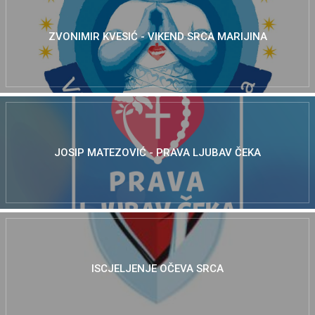
ZVONIMIR KVESIĆ - VIKEND SRCA MARIJINA
JOSIP MATEZOVIĆ - PRAVA LJUBAV ČEKA
ISCJELJENJE OČEVA SRCA